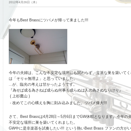
2012年4月26日（木）
今年もBest Brassにツバメが帰って来ました!!!
今年の夫婦は、こんな不安定な場所にも関わらず、立派な巣を築いてく
は「そりゃ無理よ」と思っていました。
...が、臨光の考えは甘かったようです。
『為せば成る為さねば成らぬ何事も成らぬは人の為さぬなりけり』
( 上杉鷹山 )
- 改めてこの心構えを胸に刻み込みました。ツバメ偉大!!!
さて、Best Brassは4月28日～5月6日までGW休暇となります。今年
不安定な場所に巣を築いてくれました。
GW中に是非楽器を試奏したい!!! という熱いBest Brass ファンの方