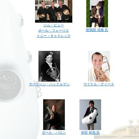
ジム・ピュー
曽我部 清典 氏
ポール・フォーリス
トニー・キャドレック
マイケル・ディース
マーティン・ハックルマン
ポール・バロン
米田 裕也 氏