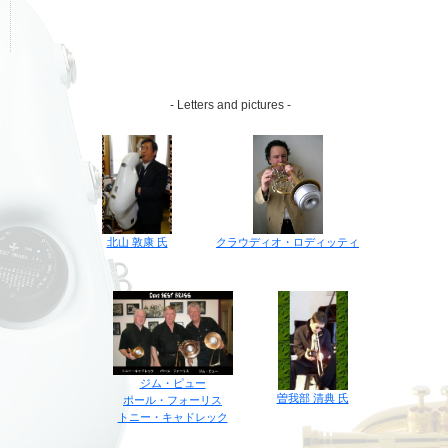
- Letters and pictures -
クラウディオ・ロディッティ
北山 敦康 氏
ジム・ピュー
曽我部 清典 氏
ポール・フォーリス
トニー・キャドレック