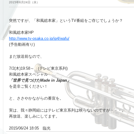
2015年6月24日（水）
突然ですが、「和風総本家」というTV番組をご存じでしょうか？
和風総本家HP
http://www.tv-osaka.co.jp/ip4/wafu/
(予告動画有り)
まだ放送前なので、
7/2(木)19:58～ (テレビ東京系列)
和風総本家スペシャル
「世界で見つけたMade in Japan」
を是非ご覧ください！
と、ささやかながらの番宣を。
実は、我々静岡組にはテレビ東京系列は映らないのですが・・・。
再放送、楽しみにしてます。
2015/06/24 18:05 臨光