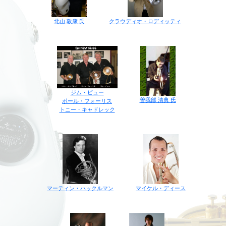
クラウディオ・ロディッティ
北山 敦康 氏
ジム・ピュー
曽我部 清典 氏
ポール・フォーリス
トニー・キャドレック
マイケル・ディース
マーティン・ハックルマン