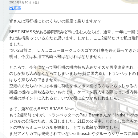
2010年9月10日（金）
出来事
皆さんは飛行機にどのくらいの頻度で乗りますか？
BEST BRASSがある静岡県浜松市に住む人ならば、通常、一年に一回
れば結構乗っている方だと思います。しかし、ここ2週間だけで私は飛
ました。
つい2日前に、 ＬＡ→ニューヨーク→シカゴでの仕事を終え帰ってきた
明日、今度は私用で宮崎へ飛ばなければなりません。。。
ところで、今年になって飛行機の機内持ち込みサイズが再度改定され、
のしか持ち込めなくなってしまいました(特に国内線)。トランペットの
はもう持ち込みできません。
空港の方たちの中には本当に荷物をポンポン投げる方もいらっしゃるの
楽器は機内に持ち込みたいものです。ケースを購入する際には、機内持
考慮のポイントに入れると、いつか役に立つかもしれません。
さて、第30回のBEST BRASS News。
もう2週間前ですが、トランペッターのPaul Baronさんが「In the Hig
ジカルの公演のため、来日しました。21日の公演中、わたくし臨光も
トの中からミュージカルを観劇し、とても素敵な体験でした。
まだアメリカでは発売されていないe-BrassJr.やグルーヴシリーズに興味