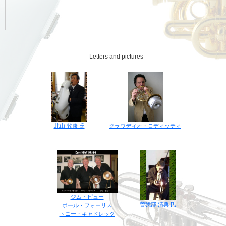
- Letters and pictures -
クラウディオ・ロディッティ
北山 敦康 氏
ジム・ピュー
曽我部 清典 氏
ポール・フォーリス
トニー・キャドレック