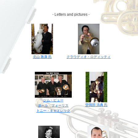
- Letters and pictures -
クラウディオ・ロディッティ
北山 敦康 氏
ジム・ピュー
曽我部 清典 氏
ポール・フォーリス
トニー・キャドレック