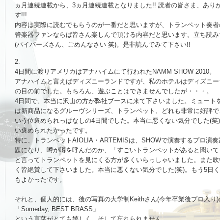
ヵ月連続連載から、3ヵ月連続連載となりました!! 読者の皆さま、あり
す!!!
内容は実際に読むでもらうのが一番だと思いますが、トランペット奏者
管楽器ファンならば皆さん楽しんで頂ける内容だと思います。立ち読み
(パイパーズさん、ごめんなさい 笑)。是非読んでみて下さい!!
2.
4日間に渡りアメリカはアナハイムにて行われたNAMM SHOW 2010。
アナハイムと言えばディズニーランドですが、私のホテルはディズニー
の目の前でした。もちろん、遊ぶことはできませんでしたが・・・。
4日間で、本当に沢山の方が弊社ブースに来て下さいました。ミュート
は新商品になるグルーヴシリーズ、トランペット、どれも非常に好評で
いう位褒められっぱなしの4日間でした。本当に悪くない気分でした(笑)
い褒められたかったです。
特に、トランペットAIOLIA・ARTEMISは、SHOWで演奏するプロ演
題になり、噂が噂を呼んだのか、「すごいトランペットがあると聞いてき
と言ってトランペットを見にくる方が多くいらっしゃいました。また吹
く皆絶賛して下さいました。本当に悪くない気分でした(笑)。もう5日
もよかったです。
それと、個人的には、後の写真の大学制Keithさん(今年卒業後プロ入り
「Someday, BEST BRASS」
という言葉がとても嬉しく、そして忘れられません。