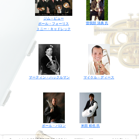
ジム・ピュー
曽我部 清典 氏
ポール・フォーリス
トニー・キャドレック
マイケル・ディース
マーティン・ハックルマン
ポール・バロン
米田 裕也 氏