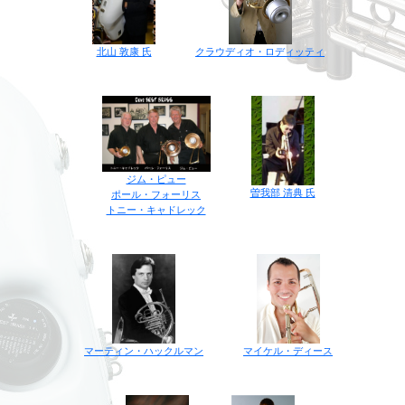
クラウディオ・ロディッティ
北山 敦康 氏
ジム・ピュー
曽我部 清典 氏
ポール・フォーリス
トニー・キャドレック
マイケル・ディース
マーティン・ハックルマン