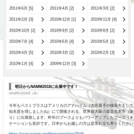
2011年6月 [5]
2011年4月 [2]
2011年3月 [2]
2011年2月 [3]
2010年12月 [1]
2010年11月 [4]
2010年10月 [2]
2010年9月 [2]
2010年8月 [2]
2010年7月 [4]
2010年6月 [4]
2010年5月 [2]
2010年4月 [5]
2010年3月 [2]
2010年2月 [3]
2010年1月 [4]
2009年12月 [3]
明日からNAMM2018に出展中です！
2018年1月24日（水）
今年もベストブラスはアメリカのアナハイム（大谷選手の移籍先として
知名度を増しましたね）にて開催される、世界最大級の楽器見本市（兼
り）に出展致します。昨年のブースよりもパワーアップしたブース（＃
ケーションも良好です。日本からお越しの方は是非お立ち寄りください
https://www.namm.org/thenammshow/2018