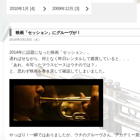
2010年1月 [4]
2009年12月 [3]
映画「セッション」にグルーヴが！
2016年3月15日（火）
2014年に話題になった映画「セッション」。
遅ればせながら、何となく昨日レンタルして鑑賞していると、、、
「あれ、今写ったマウスピースはウチのでは？」
と、思わず映画を巻き戻して確認してしまいました。
やっぱり！一瞬ではありましたが、ウチのグルーヴさん、
アカデミー賞